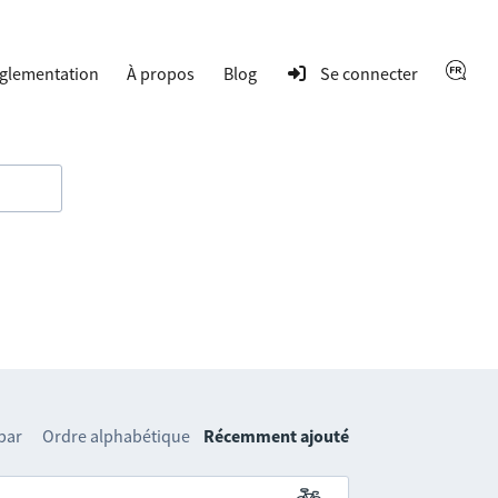
glementation
À propos
Blog
Se connecter
 par
Ordre alphabétique
Récemment ajouté