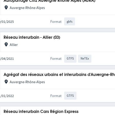
Autopartage Citiz Auvergne Rhône Alpes (AURA)
Auvergne-Rhône-Alpes
20/01/2025
Format
gbfs
Réseau interurbain - Allier (03)
Allier
23/04/2021
Format
GTFS
NeTEx
Agrégat des réseaux urbains et interurbains d'Auvergne-R
Auvergne-Rhône-Alpes
31/01/2022
Format
GTFS
Réseau interurbain Cars Région Express