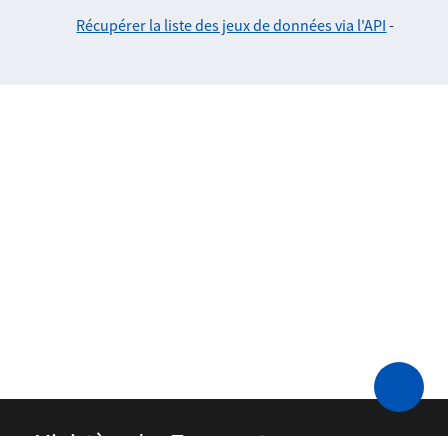
Récupérer la liste des jeux de données via l'API
-
Ministère des Transports