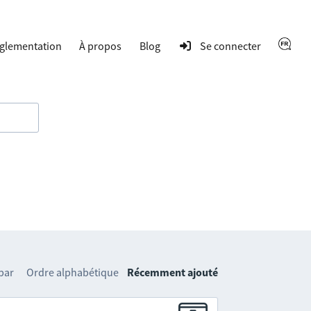
glementation
À propos
Blog
Se connecter
 par
Ordre alphabétique
Récemment ajouté