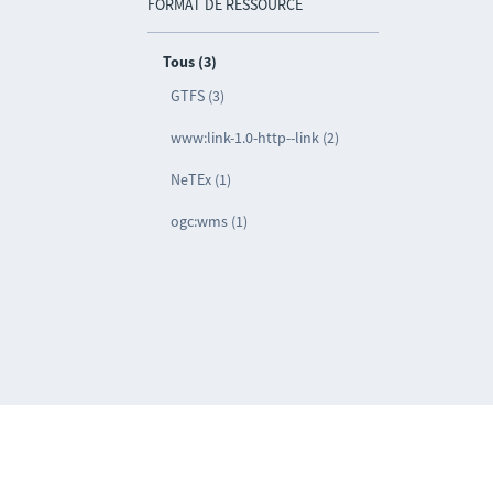
FORMAT DE RESSOURCE
Tous (3)
GTFS (3)
www:link-1.0-http--link (2)
NeTEx (1)
ogc:wms (1)