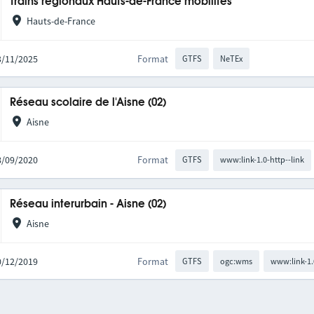
Trains régionaux Hauts-de-France mobilités
Hauts-de-France
03/11/2025
Format
GTFS
NeTEx
Réseau scolaire de l'Aisne (02)
Aisne
08/09/2020
Format
GTFS
www:link-1.0-http--link
Réseau interurbain - Aisne (02)
Aisne
10/12/2019
Format
GTFS
ogc:wms
www:link-1.