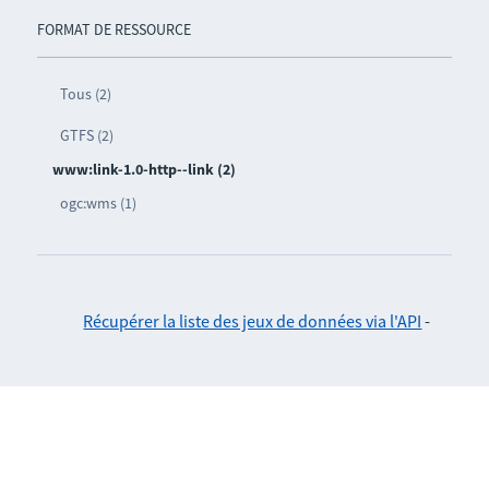
FORMAT DE RESSOURCE
Tous (2)
GTFS (2)
www:link-1.0-http--link (2)
ogc:wms (1)
Récupérer la liste des jeux de données via l'API
-