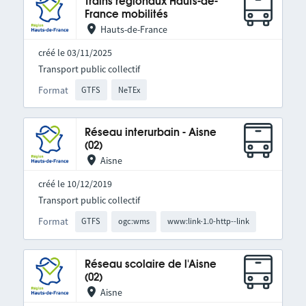
Trains régionaux Hauts-de-
France mobilités
Hauts-de-France
créé le 03/11/2025
Transport public collectif
Format
GTFS
NeTEx
Réseau interurbain - Aisne
(02)
Aisne
créé le 10/12/2019
Transport public collectif
Format
GTFS
ogc:wms
www:link-1.0-http--link
Réseau scolaire de l'Aisne
(02)
Aisne