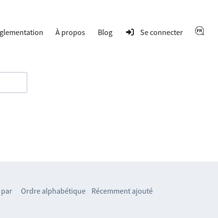
glementation
À propos
Blog
Se connecter
 par
Ordre alphabétique
Récemment ajouté