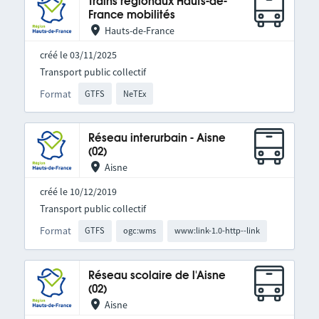
Trains régionaux Hauts-de-
France mobilités
Hauts-de-France
créé le 03/11/2025
Transport public collectif
Format
GTFS
NeTEx
Réseau interurbain - Aisne
(02)
Aisne
créé le 10/12/2019
Transport public collectif
Format
GTFS
ogc:wms
www:link-1.0-http--link
Réseau scolaire de l'Aisne
(02)
Aisne