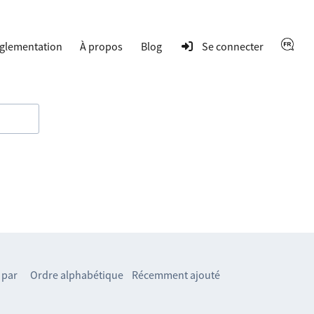
glementation
À propos
Blog
Se connecter
 par
Ordre alphabétique
Récemment ajouté