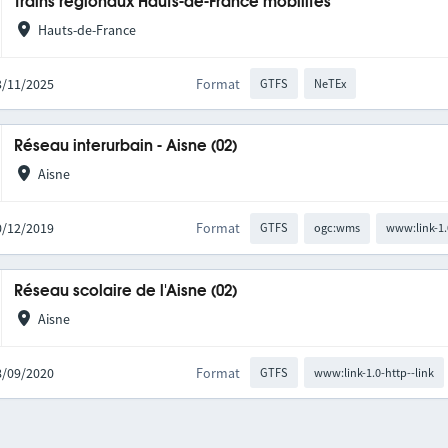
Trains régionaux Hauts-de-France mobilités
Hauts-de-France
03/11/2025
Format
GTFS
NeTEx
Réseau interurbain - Aisne (02)
Aisne
10/12/2019
Format
GTFS
ogc:wms
www:link-1.
Réseau scolaire de l'Aisne (02)
Aisne
08/09/2020
Format
GTFS
www:link-1.0-http--link