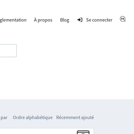
glementation
À propos
Blog
Se connecter
 par
Ordre alphabétique
Récemment ajouté