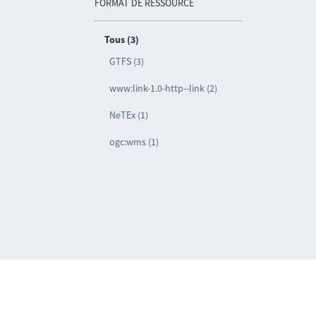
FORMAT DE RESSOURCE
Tous (3)
GTFS (3)
www:link-1.0-http--link (2)
NeTEx (1)
ogc:wms (1)