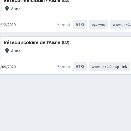
Réseau interurbain - Aisne (02)
Aisne
10/12/2019
Format
GTFS
ogc:wms
www:link-1.
Réseau scolaire de l'Aisne (02)
Aisne
08/09/2020
Format
GTFS
www:link-1.0-http--link