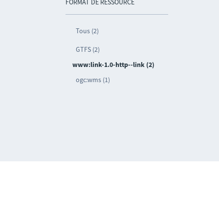
FORMAT DE RESSOURCE
Tous (2)
GTFS (2)
www:link-1.0-http--link (2)
ogc:wms (1)