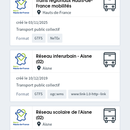
Trains régionaux Hauts-de-
France mobilités
Hauts-de-France
créé le 03/11/2025
Transport public collectif
Format
GTFS
NeTEx
Réseau interurbain - Aisne
(02)
Aisne
créé le 10/12/2019
Transport public collectif
Format
GTFS
ogc:wms
www:link-1.0-http--link
Réseau scolaire de l'Aisne
(02)
Aisne