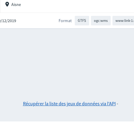
Aisne
10/12/2019
Format
GTFS
ogc:wms
www:link-1.
Récupérer la liste des jeux de données via l'API
-