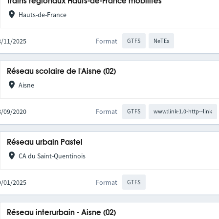
Trains régionaux Hauts-de-France mobilités
Hauts-de-France
03/11/2025
Format
GTFS
NeTEx
Réseau scolaire de l'Aisne (02)
Aisne
08/09/2020
Format
GTFS
www:link-1.0-http--link
Réseau urbain Pastel
CA du Saint-Quentinois
09/01/2025
Format
GTFS
Réseau interurbain - Aisne (02)