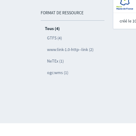
FORMAT DE RESSOURCE
créé le 
Tous (4)
GTFS (4)
www:link-1.0-http--link (2)
NeTEx (1)
ogc:wms (1)