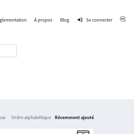
glementation
À propos
Blog
Se connecter
 par
Ordre alphabétique
Récemment ajouté