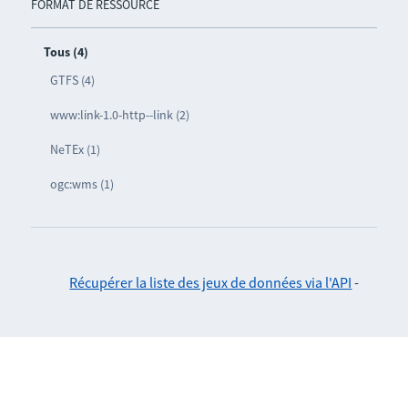
FORMAT DE RESSOURCE
Tous (4)
GTFS (4)
www:link-1.0-http--link (2)
NeTEx (1)
ogc:wms (1)
Récupérer la liste des jeux de données via l'API
-