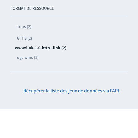
FORMAT DE RESSOURCE
Tous (2)
GTFS (2)
www:link-1.0-http--link (2)
ogc:wms (1)
Récupérer la liste des jeux de données via l'API
-