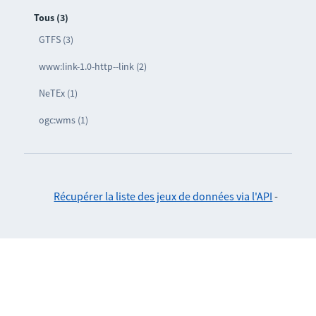
Tous (3)
GTFS (3)
www:link-1.0-http--link (2)
NeTEx (1)
ogc:wms (1)
Récupérer la liste des jeux de données via l'API
-