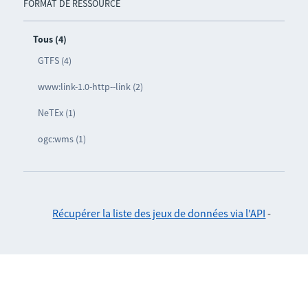
FORMAT DE RESSOURCE
Tous (4)
GTFS (4)
www:link-1.0-http--link (2)
NeTEx (1)
ogc:wms (1)
Récupérer la liste des jeux de données via l'API
-