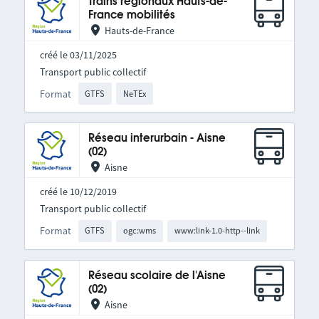
Trains régionaux Hauts-de-
France mobilités
Hauts-de-France
créé le 03/11/2025
Transport public collectif
Format
GTFS
NeTEx
Réseau interurbain - Aisne
(02)
Aisne
créé le 10/12/2019
Transport public collectif
Format
GTFS
ogc:wms
www:link-1.0-http--link
Réseau scolaire de l'Aisne
(02)
Aisne