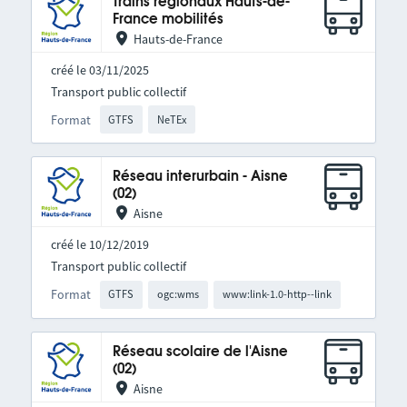
Trains régionaux Hauts-de-
France mobilités
Hauts-de-France
créé le 03/11/2025
Transport public collectif
Format
GTFS
NeTEx
Réseau interurbain - Aisne
(02)
Aisne
créé le 10/12/2019
Transport public collectif
Format
GTFS
ogc:wms
www:link-1.0-http--link
Réseau scolaire de l'Aisne
(02)
Aisne