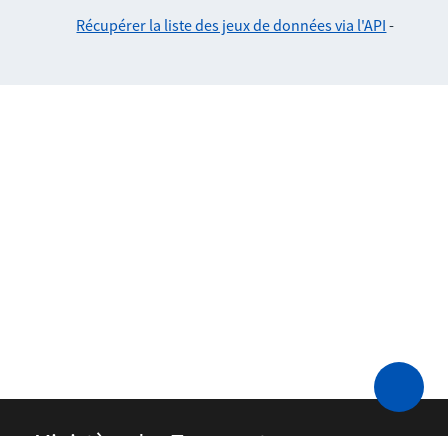
Récupérer la liste des jeux de données via l'API
-
Ministère des Transports