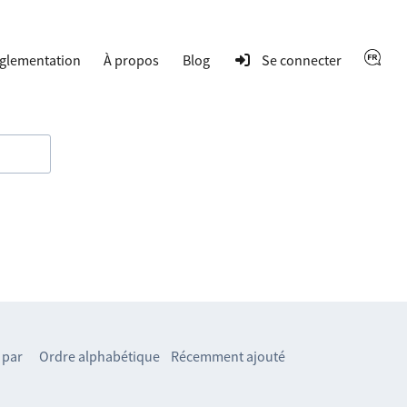
glementation
À propos
Blog
Se connecter
 par
Ordre alphabétique
Récemment ajouté