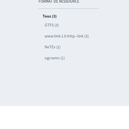
FORMAT DE RESSOURCE
Tous (3)
GTFS (3)
www:link-1.0-http--link (2)
NeTEx (1)
ogc:wms (1)