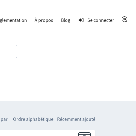
glementation
À propos
Blog
Se connecter
 par
Ordre alphabétique
Récemment ajouté