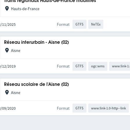
Trains régionaux Hauts-de-France mobilités
Hauts-de-France
03/11/2025
Format
GTFS
NeTEx
Réseau interurbain - Aisne (02)
Aisne
10/12/2019
Format
GTFS
ogc:wms
www:link-1.
Réseau scolaire de l'Aisne (02)
Aisne
08/09/2020
Format
GTFS
www:link-1.0-http--link