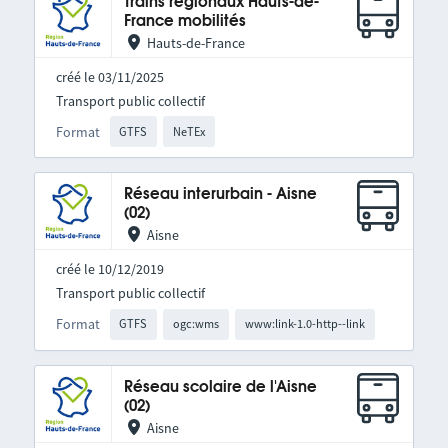
Trains régionaux Hauts-de-
France mobilités
Hauts-de-France
créé le 03/11/2025
Transport public collectif
Format
GTFS
NeTEx
Réseau interurbain - Aisne
(02)
Aisne
créé le 10/12/2019
Transport public collectif
Format
GTFS
ogc:wms
www:link-1.0-http--link
Réseau scolaire de l'Aisne
(02)
Aisne