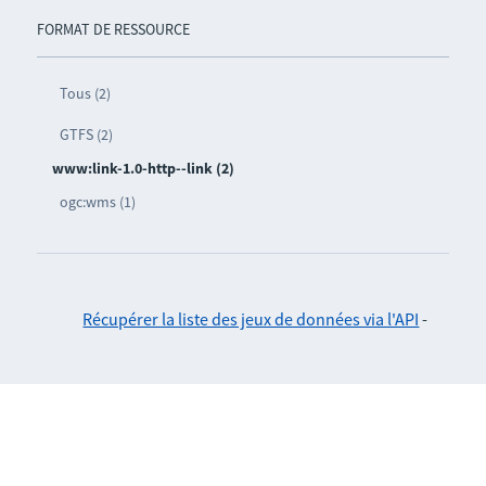
FORMAT DE RESSOURCE
Tous (2)
GTFS (2)
www:link-1.0-http--link (2)
ogc:wms (1)
Récupérer la liste des jeux de données via l'API
-