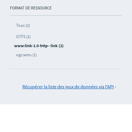
FORMAT DE RESSOURCE
Tous (2)
GTFS (2)
www:link-1.0-http--link (2)
ogc:wms (1)
Récupérer la liste des jeux de données via l'API
-