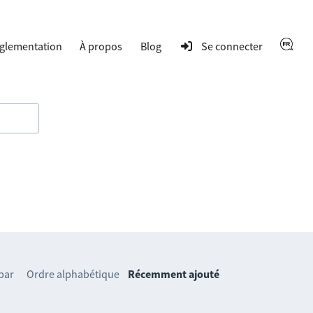
glementation
À propos
Blog
Se connecter
 par
Ordre alphabétique
Récemment ajouté