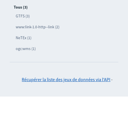
Tous (3)
GTFS (3)
www:link-1.0-http--link (2)
NeTEx (1)
ogc:wms (1)
Récupérer la liste des jeux de données via l'API
-