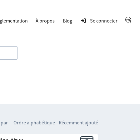
glementation
À propos
Blog
Se connecter
 par
Ordre alphabétique
Récemment ajouté