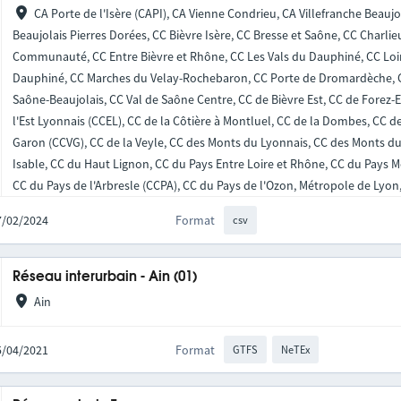
CA Porte de l'Isère (CAPI), CA Vienne Condrieu, CA Villefranche Beauj
Beaujolais Pierres Dorées, CC Bièvre Isère, CC Bresse et Saône, CC Charli
Communauté, CC Entre Bièvre et Rhône, CC Les Vals du Dauphiné, CC Loi
Dauphiné, CC Marches du Velay-Rochebaron, CC Porte de Dromardèche, CC
Saône-Beaujolais, CC Val de Saône Centre, CC de Bièvre Est, CC de Forez-E
l'Est Lyonnais (CCEL), CC de la Côtière à Montluel, CC de la Dombes, CC de 
Garon (CCVG), CC de la Veyle, CC des Monts du Lyonnais, CC des Monts du P
Isable, CC du Haut Lignon, CC du Pays Entre Loire et Rhône, CC du Pays 
CC du Pays de l'Arbresle (CCPA), CC du Pays de l'Ozon, Métropole de Lyon
27/02/2024
Format
csv
Réseau interurbain - Ain (01)
Ain
15/04/2021
Format
GTFS
NeTEx