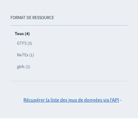
FORMAT DE RESSOURCE
Tous (4)
GTFS (3)
NeTEx (1)
gbfs (1)
Récupérer la liste des jeux de données via l'API
-